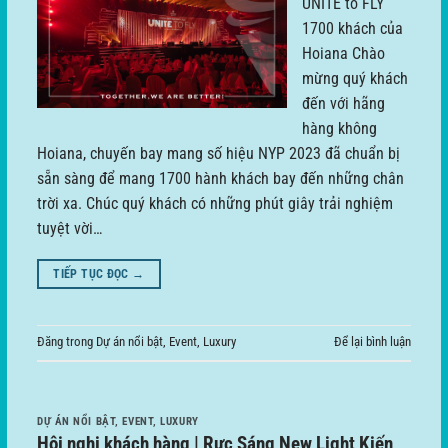
UNITE to FLY
1700 khách của
Hoiana Chào
mừng quý khách
đến với hãng
hàng không
Hoiana, chuyến bay mang số hiệu NYP 2023 đã chuẩn bị
sẵn sàng để mang 1700 hành khách bay đến những chân
trời xa. Chúc quý khách có những phút giây trải nghiệm
tuyệt vời…
TIẾP TỤC ĐỌC
→
Đăng trong
Dự án nổi bật
,
Event
,
Luxury
Để lại bình luận
DỰ ÁN NỔI BẬT
,
EVENT
,
LUXURY
Hội nghị khách hàng | Rực Sáng New Light Kiến