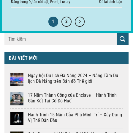
Đăng trong
Dự án nổi bật
,
Event
,
Luxury
Để lại bình luận
1
2
BÀI VIẾT MỚI
Ngày hội Du lịch Đà Nẵng 2024 – Nâng Tầm Du
lịch Đà Nẵng trên Bản đồ Thế giới
17 Năm Thành Công của Enclave – Hành Trình
Gắn Kết Tại Cố Đô Huế
Hành Trình 15 Năm Của Phú Minh Trí – Xây Dựng
Vị Thế Dẫn Đầu