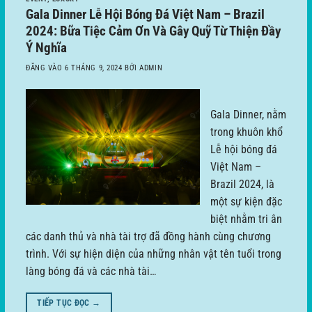
Gala Dinner Lễ Hội Bóng Đá Việt Nam – Brazil
2024: Bữa Tiệc Cảm Ơn Và Gây Quỹ Từ Thiện Đầy
Ý Nghĩa
ĐĂNG VÀO
6 THÁNG 9, 2024
BỞI
ADMIN
Gala Dinner, nằm
trong khuôn khổ
Lễ hội bóng đá
Việt Nam –
Brazil 2024, là
một sự kiện đặc
biệt nhằm tri ân
các danh thủ và nhà tài trợ đã đồng hành cùng chương
trình. Với sự hiện diện của những nhân vật tên tuổi trong
làng bóng đá và các nhà tài…
TIẾP TỤC ĐỌC
→