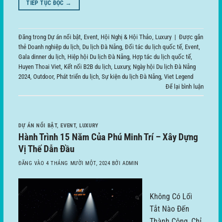
TIẾP TỤC ĐỌC
→
Đăng trong
Dự án nổi bật
,
Event
,
Hội Nghị & Hội Thảo
,
Luxury
|
Được gắn
thẻ
Doanh nghiệp du lịch
,
Du lịch Đà Nẵng
,
Đối tác du lịch quốc tế
,
Event
,
Gala dinner du lịch
,
Hiệp hội Du lịch Đà Nẵng
,
Hợp tác du lịch quốc tế
,
Huyen Thoai Viet
,
Kết nối B2B du lịch
,
Luxury
,
Ngày hội Du lịch Đà Nẵng
2024
,
Outdoor
,
Phát triển du lịch
,
Sự kiện du lịch Đà Nẵng
,
Viet Legend
Để lại bình luận
DỰ ÁN NỔI BẬT
,
EVENT
,
LUXURY
Hành Trình 15 Năm Của Phú Minh Trí – Xây Dựng
Vị Thế Dẫn Đầu
ĐĂNG VÀO
4 THÁNG MƯỜI MỘT, 2024
BỞI
ADMIN
Không Có Lối
Tắt Nào Đến
Thành Công, Chỉ