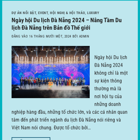
DỰ ÁN NỔI BẬT
,
EVENT
,
HỘI NGHỊ & HỘI THẢO
,
LUXURY
Ngày hội Du lịch Đà Nẵng 2024 – Nâng Tầm Du
lịch Đà Nẵng trên Bản đồ Thế giới
ĐĂNG VÀO
16 THÁNG MƯỜI MỘT, 2024
BỞI
ADMIN
Ngày hội Du lịch
Đà Nẵng 2024
không chỉ là một
sự kiện thông
thường mà là
nơi hội tụ của
những doanh
nghiệp hàng đầu, những tổ chức lớn, và các cá nhân quan
tâm đến phát triển ngành du lịch Đà Nẵng nói riêng và
Việt Nam nói chung. Được tổ chức bởi…