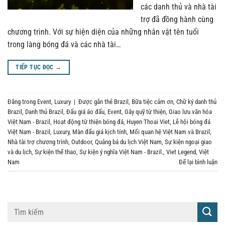
các danh thủ và nhà tài
trợ đã đồng hành cùng
chương trình. Với sự hiện diện của những nhân vật tên tuổi
trong làng bóng đá và các nhà tài…
TIẾP TỤC ĐỌC
→
Đăng trong
Event
,
Luxury
|
Được gắn thẻ
Brazil
,
Bữa tiệc cảm ơn
,
Chữ ký danh thủ
Brazil
,
Danh thủ Brazil
,
Đấu giá áo đấu
,
Event
,
Gây quỹ từ thiện
,
Giao lưu văn hóa
Việt Nam - Brazil
,
Hoạt động từ thiện bóng đá
,
Huyen Thoai Viet
,
Lễ hội bóng đá
Việt Nam - Brazil
,
Luxury
,
Màn đấu giá kịch tính
,
Mối quan hệ Việt Nam và Brazil
,
Nhà tài trợ chương trình
,
Outdoor
,
Quảng bá du lịch Việt Nam
,
Sự kiện ngoại giao
và du lịch
,
Sự kiện thể thao
,
Sự kiện ý nghĩa Việt Nam - Brazil.
,
Viet Legend
,
Việt
Nam
Để lại bình luận