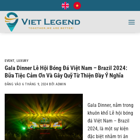
Bỏ
qua
nội
dung
EVENT
,
LUXURY
Gala Dinner Lễ Hội Bóng Đá Việt Nam – Brazil 2024:
Bữa Tiệc Cảm Ơn Và Gây Quỹ Từ Thiện Đầy Ý Nghĩa
ĐĂNG VÀO
6 THÁNG 9, 2024
BỞI
ADMIN
Gala Dinner, nằm trong
khuôn khổ Lễ hội bóng
đá Việt Nam – Brazil
2024, là một sự kiện
đặc biệt nhằm tri ân