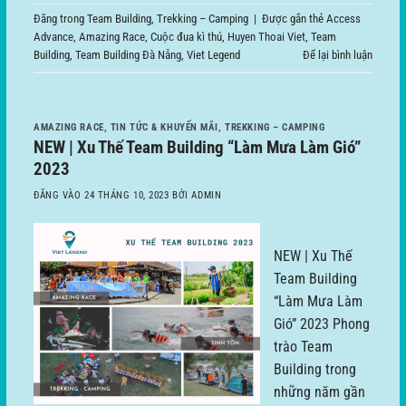
Đăng trong
Team Building
,
Trekking – Camping
|
Được gắn thẻ
Access
Advance
,
Amazing Race
,
Cuộc đua kì thú
,
Huyen Thoai Viet
,
Team
Building
,
Team Building Đà Nẵng
,
Viet Legend
Để lại bình luận
AMAZING RACE
,
TIN TỨC & KHUYẾN MÃI
,
TREKKING – CAMPING
NEW | Xu Thế Team Building “Làm Mưa Làm Gió”
2023
ĐĂNG VÀO
24 THÁNG 10, 2023
BỞI
ADMIN
NEW | Xu Thế
Team Building
“Làm Mưa Làm
Gió” 2023 Phong
trào Team
Building trong
những năm gần