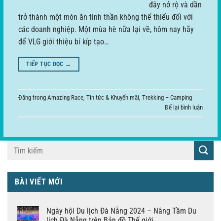
đây nở rộ và dần
trở thành một món ăn tinh thần không thể thiếu đối với
các doanh nghiệp. Một mùa hè nữa lại về, hôm nay hãy
để VLG giới thiệu bí kíp tạo…
TIẾP TỤC ĐỌC
→
Đăng trong
Amazing Race
,
Tin tức & Khuyến mãi
,
Trekking – Camping
Để lại bình luận
BÀI VIẾT MỚI
Ngày hội Du lịch Đà Nẵng 2024 – Nâng Tầm Du
lịch Đà Nẵng trên Bản đồ Thế giới