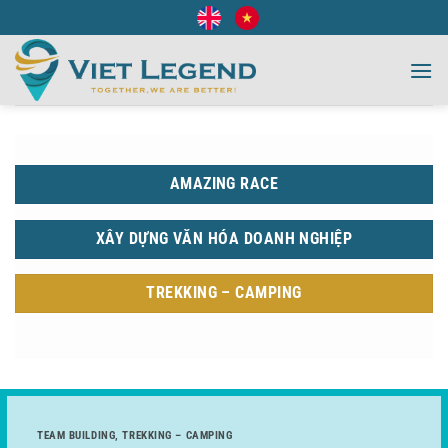
Bỏ
qua
nội
dung
AMAZING RACE
XÂY DỰNG VĂN HÓA DOANH NGHIỆP
TREKKING – CAMPING
TEAM BUILDING
,
TREKKING – CAMPING