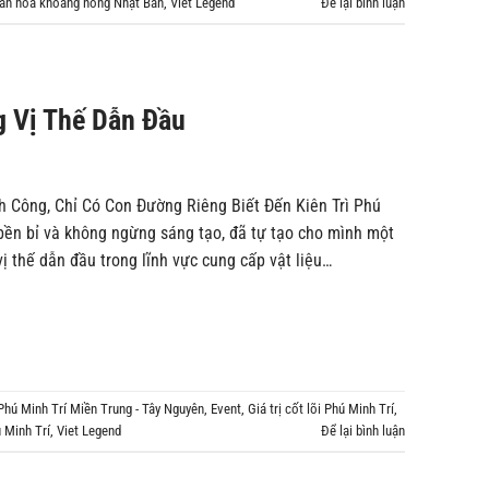
ăn hóa khoáng nóng Nhật Bản
,
Viet Legend
Để lại bình luận
g Vị Thế Dẫn Đầu
 Công, Chỉ Có Con Đường Riêng Biết Đến Kiên Trì Phú
 bền bỉ và không ngừng sáng tạo, đã tự tạo cho mình một
ị thế dẫn đầu trong lĩnh vực cung cấp vật liệu…
 Phú Minh Trí Miền Trung - Tây Nguyên
,
Event
,
Giá trị cốt lõi Phú Minh Trí
,
 Minh Trí
,
Viet Legend
Để lại bình luận