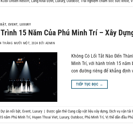
,
KOBI Onsen Resort
,
Lăng Khải Định
,
Luxury
,
Outdoor
,
Trải nghiệm chăm sóc sức khỏe
,
V
 BẬT
,
EVENT
,
LUXURY
Trình 15 Năm Của Phú Minh Trí – Xây Dựn
4 THÁNG MƯỜI MỘT, 2024
BỞI
ADMIN
Không Có Lối Tắt Nào Đến Thành
Minh Trí, với hành trình 15 năm
con đường riêng để khẳng định v
TIẾP TỤC ĐỌC
→
g
Dự án nổi bật
,
Event
,
Luxury
|
Được gắn thẻ
Cung cấp vật liệu xây dựng
,
Dịch vụ vận tải
 15 năm Phú Minh Trí
,
Huyen Thoai Viet
,
Luxury
,
Outdoor
,
Phú Minh Trí
,
Vị thế dẫn đầu Phú