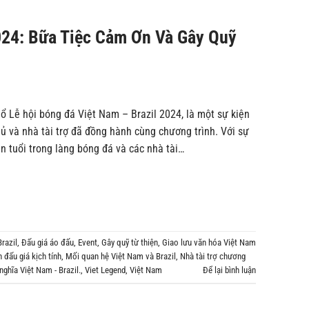
2024: Bữa Tiệc Cảm Ơn Và Gây Quỹ
ổ Lễ hội bóng đá Việt Nam – Brazil 2024, là một sự kiện
hủ và nhà tài trợ đã đồng hành cùng chương trình. Với sự
n tuổi trong làng bóng đá và các nhà tài…
razil
,
Đấu giá áo đấu
,
Event
,
Gây quỹ từ thiện
,
Giao lưu văn hóa Việt Nam
 đấu giá kịch tính
,
Mối quan hệ Việt Nam và Brazil
,
Nhà tài trợ chương
nghĩa Việt Nam - Brazil.
,
Viet Legend
,
Việt Nam
Để lại bình luận