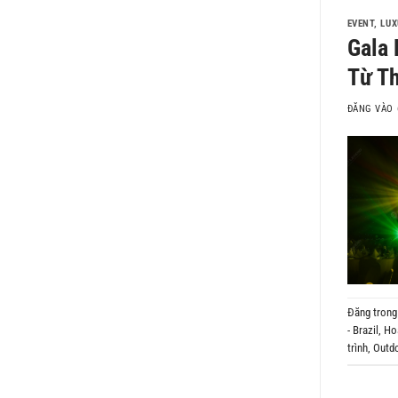
EVENT
,
LUX
Gala 
Từ Th
ĐĂNG VÀO
Đăng tron
- Brazil
,
Hoạ
trình
,
Outd