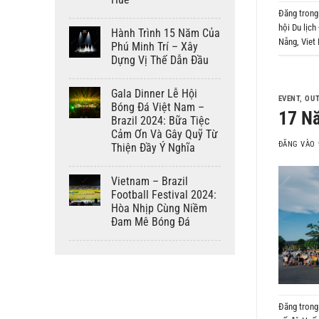
Đăng tron
hội Du lịch
Hành Trình 15 Năm Của
Nẵng
,
Viet
Phú Minh Trí – Xây
Dựng Vị Thế Dẫn Đầu
Gala Dinner Lễ Hội
EVENT
,
OU
Bóng Đá Việt Nam –
17 Nă
Brazil 2024: Bữa Tiệc
Cảm Ơn Và Gây Quỹ Từ
ĐĂNG VÀO
Thiện Đầy Ý Nghĩa
Vietnam – Brazil
Football Festival 2024:
Hòa Nhịp Cùng Niềm
Đam Mê Bóng Đá
Đăng tron