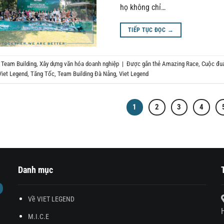
họ không chỉ…
TIẾP TỤC ĐỌC
→
g
Team Building
,
Xây dựng văn hóa doanh nghiệp
|
Được gắn thẻ
Amazing Race
,
Cuộc đua
Viet Legend
,
Tăng Tốc
,
Team Building Đà Nẵng
,
Viet Legend
1
2
3
4
Danh mục
Về VIET LEGEND
M.I.C.E