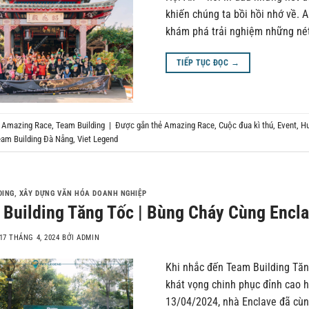
khiến chúng ta bồi hồi nhớ về. 
khám phá trải nghiệm những nét
TIẾP TỤC ĐỌC
→
g
Amazing Race
,
Team Building
|
Được gắn thẻ
Amazing Race
,
Cuộc đua kì thú
,
Event
,
Hu
am Building Đà Nẵng
,
Viet Legend
DING
,
XÂY DỰNG VĂN HÓA DOANH NGHIỆP
Building Tăng Tốc | Bùng Cháy Cùng Encl
17 THÁNG 4, 2024
BỞI
ADMIN
Khi nhắc đến Team Building Tăn
khát vọng chinh phục đỉnh cao h
13/04/2024, nhà Enclave đã cùn