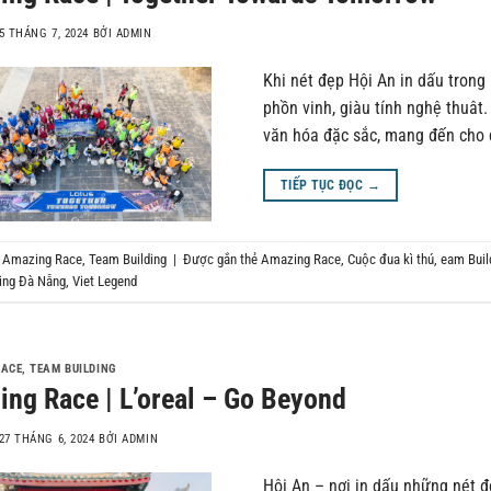
5 THÁNG 7, 2024
BỞI
ADMIN
Khi nét đẹp Hội An in dấu trong 
phồn vinh, giàu tính nghệ thuât
văn hóa đặc sắc, mang đến cho 
TIẾP TỤC ĐỌC
→
g
Amazing Race
,
Team Building
|
Được gắn thẻ
Amazing Race
,
Cuộc đua kì thú
,
eam Buil
ing Đà Nẵng
,
Viet Legend
RACE
,
TEAM BUILDING
ng Race | L’oreal – Go Beyond
27 THÁNG 6, 2024
BỞI
ADMIN
Hội An – nơi in dấu những nét đẹ