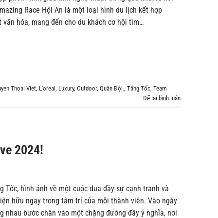
Amazing Race Hội An là một loại hình du lịch kết hợp
 văn hóa, mang đến cho du khách cơ hội tìm…
yen Thoai Viet
,
L'oreal
,
Luxury
,
Outdoor
,
Quân Đội.
,
Tăng Tốc
,
Team
Để lại bình luận
ave 2024!
g Tốc, hình ảnh về một cuộc đua đầy sự cạnh tranh và
iện hữu ngay trong tâm trí của mỗi thành viên. Vào ngày
g nhau bước chân vào một chặng đường đầy ý nghĩa, nơi