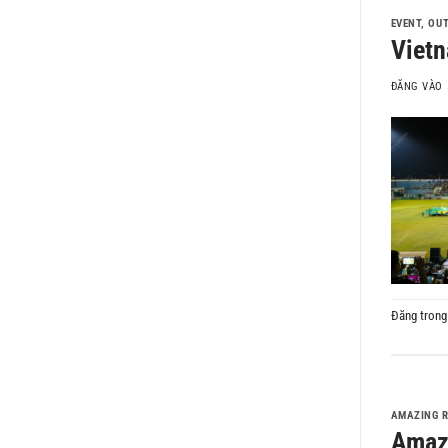
EVENT
,
OU
Vietn
ĐĂNG VÀO
Đăng tron
AMAZING 
Amazi