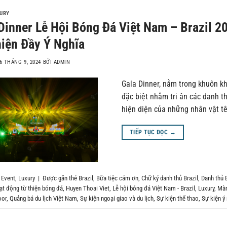
URY
Dinner Lễ Hội Bóng Đá Việt Nam – Brazil 
iện Đầy Ý Nghĩa
6 THÁNG 9, 2024
BỞI
ADMIN
Gala Dinner, nằm trong khuôn kh
đặc biệt nhằm tri ân các danh t
hiện diện của những nhân vật tê
TIẾP TỤC ĐỌC
→
g
Event
,
Luxury
|
Được gắn thẻ
Brazil
,
Bữa tiệc cảm ơn
,
Chữ ký danh thủ Brazil
,
Danh thủ B
t động từ thiện bóng đá
,
Huyen Thoai Viet
,
Lễ hội bóng đá Việt Nam - Brazil
,
Luxury
,
Màn
oor
,
Quảng bá du lịch Việt Nam
,
Sự kiện ngoại giao và du lịch
,
Sự kiện thể thao
,
Sự kiện ý 