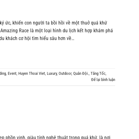
ký ức, khiến con người ta bồi hồi về một thuở quá khứ
. Amazing Race là một loại hình du lịch kết hợp khám phá
du khách cơ hội tìm hiểu sâu hơn về…
ding
,
Event
,
Huyen Thoai Viet
,
Luxury
,
Outdoor
,
Quân Đội.
,
Tăng Tốc
,
Để lại bình luận
p phồn vinh, giàu tính nghệ thuật trong quá khứ, là nơi