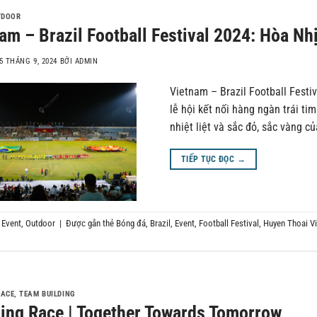
TDOOR
am – Brazil Football Festival 2024: Hòa 
5 THÁNG 9, 2024
BỞI
ADMIN
Vietnam – Brazil Football Festi
lễ hội kết nối hàng ngàn trái ti
nhiệt liệt và sắc đỏ, sắc vàng 
TIẾP TỤC ĐỌC
→
g
Event
,
Outdoor
|
Được gắn thẻ
Bóng đá
,
Brazil
,
Event
,
Football Festival
,
Huyen Thoai Vi
RACE
,
TEAM BUILDING
ng Race | Together Towards Tomorrow