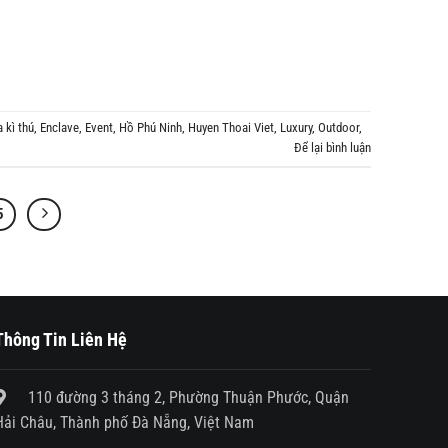
 kì thú
,
Enclave
,
Event
,
Hồ Phú Ninh
,
Huyen Thoai Viet
,
Luxury
,
Outdoor
,
Để lại bình luận
5
Thông Tin Liên Hệ
110 đường 3 tháng 2, Phường Thuận Phước, Quận
Hải Châu, Thành phố Đà Nẵng, Việt Nam