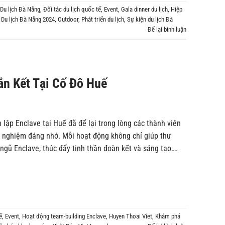
Du lịch Đà Nẵng
,
Đối tác du lịch quốc tế
,
Event
,
Gala dinner du lịch
,
Hiệp
 Du lịch Đà Nẵng 2024
,
Outdoor
,
Phát triển du lịch
,
Sự kiện du lịch Đà
Để lại bình luận
n Kết Tại Cố Đô Huế
lập Enclave tại Huế đã để lại trong lòng các thành viên
i nghiệm đáng nhớ. Mỗi hoạt động không chỉ giúp thư
i ngũ Enclave, thúc đẩy tinh thần đoàn kết và sáng tạo….
ế
,
Event
,
Hoạt động team-building Enclave
,
Huyen Thoai Viet
,
Khám phá