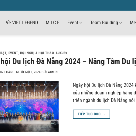
Về VIET LEGEND
M.I.C.E
Event
Team Building
Me
 BẬT
,
EVENT
,
HỘI NGHỊ & HỘI THẢO
,
LUXURY
hội Du lịch Đà Nẵng 2024 – Nâng Tầm Du lị
16 THÁNG MƯỜI MỘT, 2024
BỞI
ADMIN
Ngày hội Du lịch Đà Nẵng 2024 k
của những doanh nghiệp hàng đầ
triển ngành du lịch Đà Nẵng nói
TIẾP TỤC ĐỌC
→