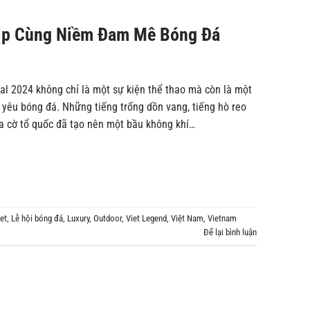
Nhịp Cùng Niềm Đam Mê Bóng Đá
val 2024 không chỉ là một sự kiện thể thao mà còn là một
m yêu bóng đá. Những tiếng trống dồn vang, tiếng hò reo
của cờ tổ quốc đã tạo nên một bầu không khí…
et
,
Lễ hội bóng đá
,
Luxury
,
Outdoor
,
Viet Legend
,
Việt Nam
,
Vietnam
Để lại bình luận