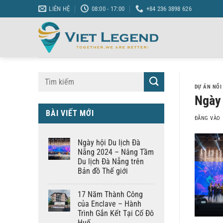
Bỏ
LIÊN HỆ
08:00 - 17:00
+84 236 3898 626
qua
nội
dung
DỰ ÁN NỔI
Ngày 
BÀI VIẾT MỚI
ĐĂNG VÀO
Ngày hội Du lịch Đà
Nẵng 2024 – Nâng Tầm
Du lịch Đà Nẵng trên
Bản đồ Thế giới
17 Năm Thành Công
của Enclave – Hành
Trình Gắn Kết Tại Cố Đô
Huế