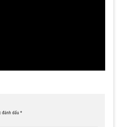
c đánh dấu
*