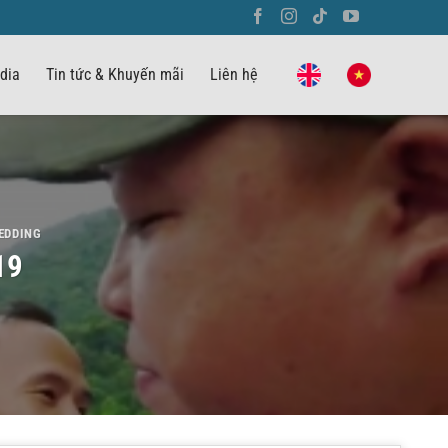
dia
Tin tức & Khuyến mãi
Liên hệ
EDDING
19