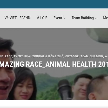
Về VIET LEGEND
M.I.C.E
Event
Team Building
Me
NG RACE
,
EVENT
,
KHAI TRƯƠNG & ĐỘNG THỔ
,
OUTDOOR
,
TEAM BUILDING
,
W
MAZING RACE_ANIMAL HEALTH 20