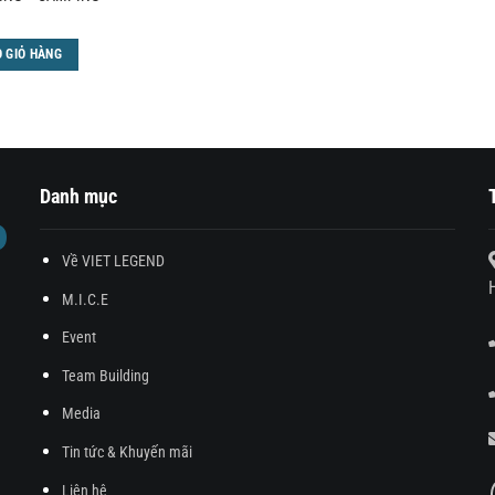
 GIỎ HÀNG
Danh mục
Về VIET LEGEND
M.I.C.E
Event
Team Building
Media
Tin tức & Khuyến mãi
Liên hệ