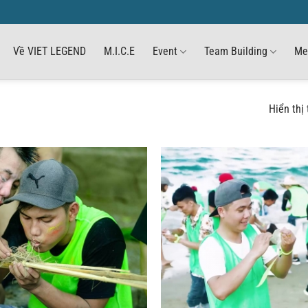
Về VIET LEGEND
M.I.C.E
Event
Team Building
Me
Hiển thị 