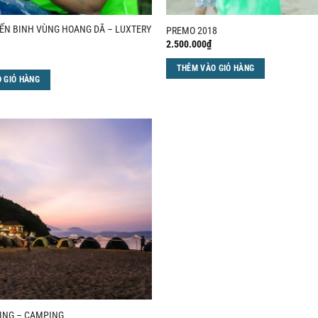
ẾN BINH VÙNG HOANG DÃ – LUXTERY
PREMO 2018
2.500.000
₫
THÊM VÀO GIỎ HÀNG
 GIỎ HÀNG
ING – CAMPING